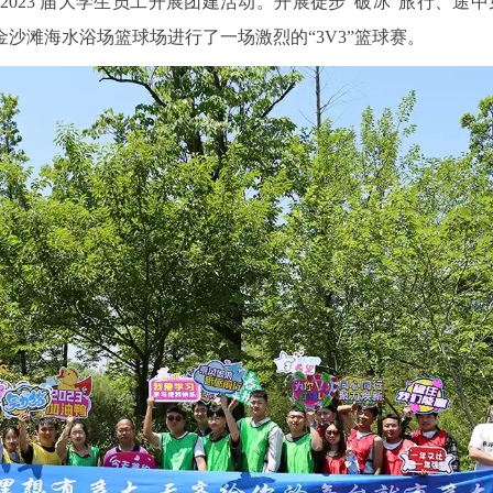
织 2023 届大学生员工开展团建活动。开展徒步“破冰”旅行、途
沙滩海水浴场篮球场进行了一场激烈的“3V3”篮球赛。