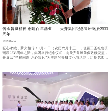
传承鲁班精神 创建百年基业——天齐集团纪念鲁班诞辰2533
周年
2026/07/26
匠心永续，薪火相传！7月26日（农历六月十三），值百工圣祖鲁班
诞辰2533周年之际，集团举行纪念仪式，向天齐鲁班圣像敬献花篮，
开展以“寻根问道·匠心致远”为主题的鲁班文化节活动，组织第四批
2025年度受表彰先进个人赴枣庄、济宁探访研学，参观鲁班纪念馆，
致敬先师、淬炼初心，将鲁班精神熔铸于企业百年发展的血脉之中。