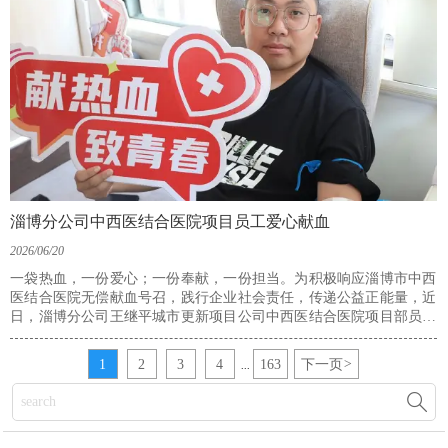
淄博分公司中西医结合医院项目员工爱心献血
2026/06/20
一袋热血，一份爱心；一份奉献，一份担当。为积极响应淄博市中西
医结合医院无偿献血号召，践行企业社会责任，传递公益正能量，近
日，淄博分公司王继平城市更新项目公司中西医结合医院项目部员工
踊跃参与献血活动，用热血为生命续航，尽显天齐人的温情与责任。
1
2
3
4
163
下一页
>
...
