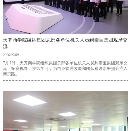
天齐商学院组织集团总部各单位机关人员到泰宝集团观摩交
流
2026/07/09
7月7日，天齐商学院组织集团总部各单位机关人员到泰宝集团观摩交
流，拓宽视野，持续学习，为自身管理效能和团队建设水平提升注入
新思路。