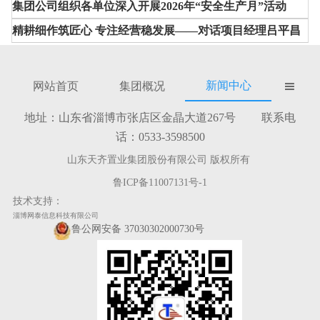
集团公司组织各单位深入开展2026年“安全生产月”活动
精耕细作筑匠心 专注经营稳发展——对话项目经理吕平昌
新闻中心
网站首页
集团概况

地址：山东省淄博市张店区金晶大道267号 联系电
话：0533-3598500
山东天齐置业集团股份有限公司 版权所有
鲁ICP备11007131号-1
技术支持：
淄博网泰信息科技有限公司
鲁公网安备 37030302000730号