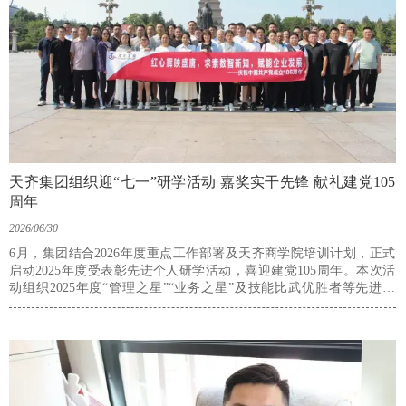
天齐集团组织迎“七一”研学活动 嘉奖实干先锋 献礼建党105
周年
2026/06/30
6月，集团结合2026年度重点工作部署及天齐商学院培训计划，正式
启动2025年度受表彰先进个人研学活动，喜迎建党105周年。本次活
动组织2025年度“管理之星”“业务之星”及技能比武优胜者等先进代
表，分批次前往陕西西安、鲁南枣庄济宁两条线路开展研学，旨在以
红色血脉淬炼初心，以历史文脉涵养情怀，以行业标杆拓宽视野，以
特色研学嘉奖实干先锋。目前，首批西安研学活动已圆满收官，后续
批次将在7月份陆续出发。