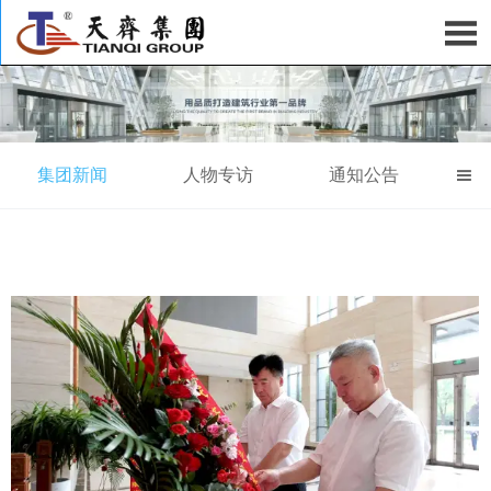

集团新闻
人物专访
通知公告
