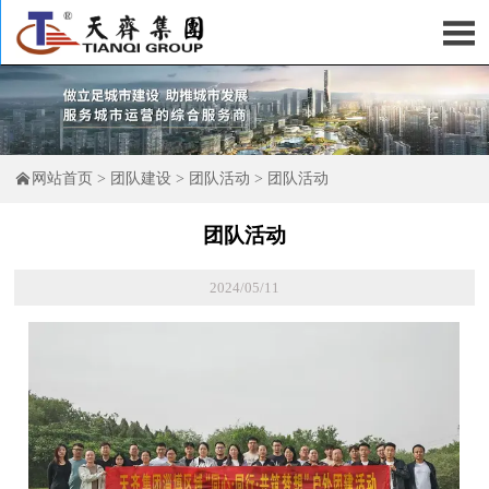


网站首页
>
团队建设
>
团队活动
>
团队活动
团队活动
2024/05/11