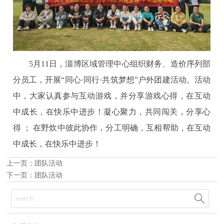
5月11日，淄博区域管理中心组织财务、造价序列部
分员工，开展“同心·同行·共筑梦想”户外团建活动。活动
中，大家认真参与互动游戏，并分享游戏心得，在互动
中成长，在快乐中进步！凝心聚力，共同闯关，分享心
得 ； 在野炊中彼此协作，分工明确，互相帮助，在互动
中成长，在快乐中进步！
上一页：
团队活动
下一页：
团队活动
