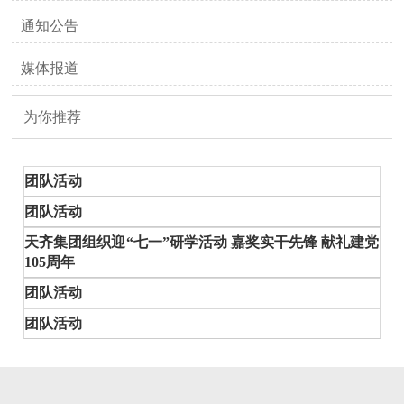
通知公告
媒体报道
为你推荐
团队活动
团队活动
天齐集团组织迎“七一”研学活动 嘉奖实干先锋 献礼建党
105周年
团队活动
团队活动