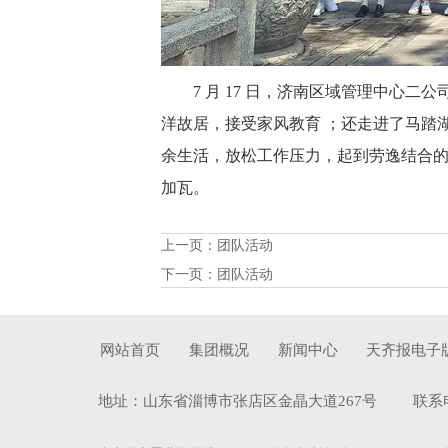
7 月 17 日，济南区域管理中心
洋故居，接受家风教育 ；还走进了马踏
余生活，放松工作压力，起到劳逸结合
加瓦。
上一页：
团队活动
下一页：
团队活动
网站首页
集团概况
新闻中心
天齐报电子
地址：山东省淄博市张店区金晶大道267号 联系电话：0