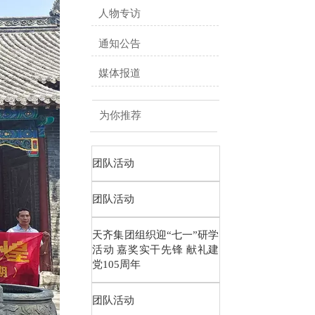
人物专访
通知公告
媒体报道
为你推荐
团队活动
团队活动
天齐集团组织迎“七一”研学
活动 嘉奖实干先锋 献礼建
党105周年
团队活动