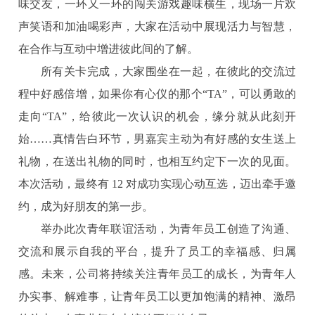
味交友，一环又一环的闯关游戏趣味横生，现场一片欢
声笑语和加油喝彩声，大家在活动中展现活力与智慧，
在合作与互动中增进彼此间的了解。
所有关卡完成，大家围坐在一起，在彼此的交流过
程中好感倍增，如果你有心仪的那个“TA”，可以勇敢的
走向“TA”，给彼此一次认识的机会，缘分就从此刻开
始……真情告白环节，男嘉宾主动为有好感的女生送上
礼物，在送出礼物的同时，也相互约定下一次的见面。
本次活动，最终有 12 对成功实现心动互选，迈出牵手邀
约，成为好朋友的第一步。
举办此次青年联谊活动，为青年员工创造了沟通、
交流和展示自我的平台，提升了员工的幸福感、归属
感。未来，公司将持续关注青年员工的成长，为青年人
办实事、解难事，让青年员工以更加饱满的精神、激昂