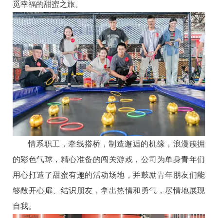
觅幸福的甜蜜之旅。
情系职工，牵线搭桥，制造邂逅的机缘，浪漫簇拥
的彩色气球，精心准备的闯关游戏，公司为单身青年们
用心打造了甜蜜有趣的活动场地，并鼓励青年朋友们能
够敞开心扉、结识朋友，拿出热情和勇气，尽情地展现
自我。