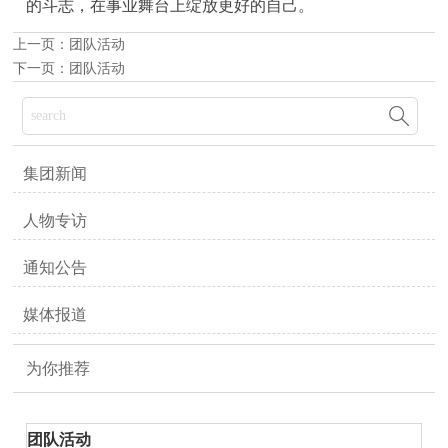
的斗志，在事业舞台上绽放更好的自己。
上一页：
团队活动
下一页：
团队活动

集团新闻
人物专访
通知公告
媒体报道
为你推荐
团队活动