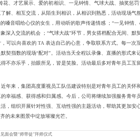
传花、才艺展示、爱的初相识、一见钟情、气球大战、抽奖惩罚
互了解、相互交流，从陌生到相识，从相识到熟悉，活动现场气
柔的嗓音唱给心仪的女生，用动听的歌声传递情感 ；“一见钟情、
象深入交流的机会 ；“气球大战”环节，男女搭档配合无间、默
，可以向喜欢的 TA 表达自己的心意，争取联系方式。每一次
默契指数的现场“配对”。活动当天全程以录像、直播的形式来
玩得不亦乐乎，抬眼所见，皆是笑脸。活动最后多对青年员工互
。近年来，集团高度重视员工队伍建设特别是对青年员工的关怀
工的幸福感、获得感和归属感。今后，公司将继续加强服务青年
生活，组织开展针对性强、互动性强的主题活动，帮助其更加安
天齐的未来图景中绽放璀璨光芒。
工见面会暨“师带徒”拜师仪式