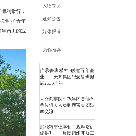
人物专访
园顺利举行，
通知公告
关爱呵护青年
青年员工的业
媒体报道
为你推荐
传承鲁班精神 创建百年基
业——天齐集团纪念鲁班诞
辰2533周年
天齐商学院组织集团总部各
单位机关人员到泰宝集团观
摩交流
赋能转型强本领 观摩培训
促提升——集团组织开展工