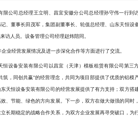
赁有限公司总经理王立明、昌宜安徽分公司总经理孙守伟一行到
书记、董事长田茂军，集团副董事长、轮值总经理、山东天恒设
见来访人员。设备管理公司经理赵炜陪同。
年企业经营发展情况及进一步深化合作等方面进行了交流。
山东天恒设备安装有限公司以昌宜（天津）模板租赁有限公司第三
共筑，同创共赢”的经营理念，共同为项目部提供了优质的铝模
山东天恒设备安装有限公司的经营发展提供了有力支持；双方搭
高效、节能、绿色的方向发展。下一步，双方在做大做强的同时
建立长期稳定的战略合作关系，为双方企业发展再寻突破口，为