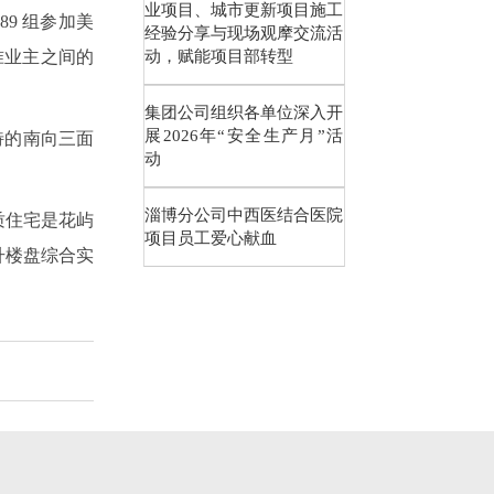
业项目、城市更新项目施工
89 组参加美
经验分享与现场观摩交流活
准业主之间的
动，赋能项目部转型
集团公司组织各单位深入开
展2026年“安全生产月”活
独特的南向三面
动
淄博分公司中西医结合医院
质住宅是花屿
项目员工爱心献血
升楼盘综合实