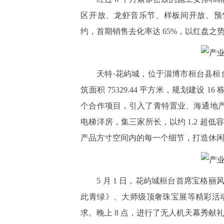
区开放、龙虾音乐节、样板间开放、预售
约，首期销售去化率达 65%，以红盘之
天特·花屿城，位于淄博市桓台县桓
筑面积 75329.44 平方米，规划建设
个合作项目，引入了青特置业、海通地产共同
电梯洋房，集三家所长，以约 1.2 
产品方寸空间内的每一个细节，打造休
5 月 1 日，花屿城桓台首席宝格
此青绿》、大师级顶奢珠宝展等精彩活
求。晚上 8 点，进行了无人机天幕秀献