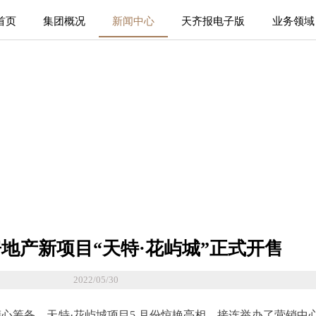
首页
集团概况
新闻中心
天齐报电子版
业务领域
地产新项目“天特·花屿城”正式开售
2022/05/30
精心筹备，天特·花屿城项目5 月份惊艳亮相，接连举办了营销中