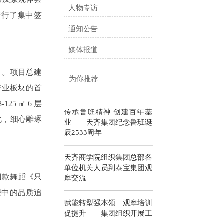
人物专访
进行了集中签
通知公告
媒体报道
目。项目总建
为你推荐
是产业板块的首
5 ㎡ 6 层
传承鲁班精神 创建百年基
化，细心雕琢
业——天齐集团纪念鲁班诞
辰2533周年
天齐商学院组织集团总部各
单位机关人员到泰宝集团观
同款舞蹈《只
摩交流
程中的品质追
赋能转型强本领 观摩培训
促提升——集团组织开展工