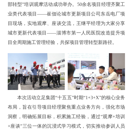
部转型”培训观摩活动成功举办。50余名项目经理齐聚工
业类代表项目——崔佃论城市更新项目公司东岳电厂项
目现场，实地观摩、座谈交流，王继平经理为大家分享
城市更新代表项目——淄博市第一人民医院改造提升项
目全周期施工管理经验，共探项目管理转型新路径。
本次活动立足集团“十五五”时期“1+3+X”的核心业务
布局，旨在引导项目经理聚焦重点业务方向，强化市场
洞察，明确拓展目标，积累施工经验，通过“观摩+培训
+座谈”三位一体的沉浸式学习模式，切实推动参训人员