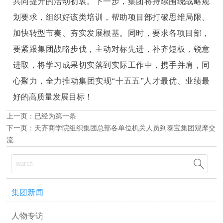
共同提升的活动初衷。下一步，集团将持续围绕战略规
划要求，组织好该类培训，帮助项目部打破思维局限、
加快转型节奏、夯实发展根基。同时，要求各项目部，
要紧跟集团战略步伐，主动对标先进，补齐短板，锐意
进取，将学习成果切实落到实际工作中，携手并肩，同
心聚力，全力推动集团实现“十五五”人才最优、业绩最
好的高质量发展目标！
上一页：已经为第一条
下一页：
天齐商学院组织集团总部各单位机关人员到泰宝集团观摩交
流

集团新闻
人物专访