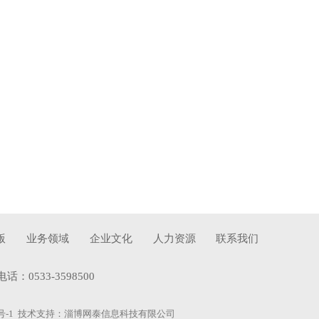
版
业务领域
企业文化
人力资源
联系我们
533-3598500
号-1
技术支持：
淄博网泰信息科技有限公司