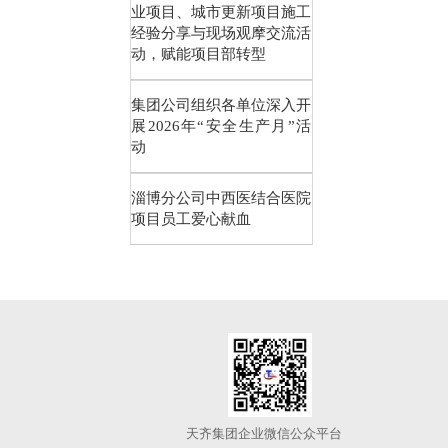
业项目、城市更新项目施工
经验分享与现场观摩交流活
动，赋能项目部转型
集团公司组织各单位深入开
展2026年“安全生产月”活
动
淄博分公司中西医结合医院
项目员工爱心献血
天齐集团企业微信公众平台