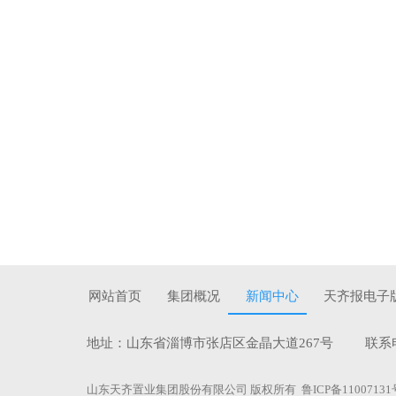
网站首页
集团概况
新闻中心
天齐报电子
地址：山东省淄博市张店区金晶大道267号 联系电话：0
山东天齐置业集团股份有限公司 版权所有
鲁ICP备11007131