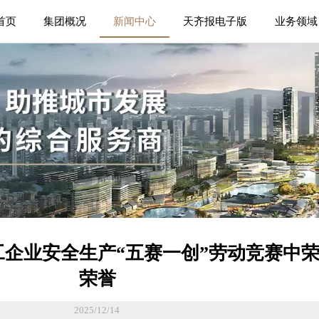
首页
集团概况
新闻中心
天齐报电子版
业务领域
企业安全生产“五赛一创”劳动竞赛中
荣誉
2025/12/14