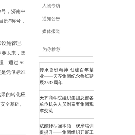
人物专访
称号，济南中
通知公告
目部”称号，
媒体报道
和设施管理、
为你推荐
参赛以来，集
，通过 SC
传承鲁班精神 创建百年基
更是凭借标准
业——天齐集团纪念鲁班诞
辰2533周年
成果的转化应
天齐商学院组织集团总部各
的安全基础。
单位机关人员到泰宝集团观
摩交流
赋能转型强本领 观摩培训
促提升——集团组织开展工