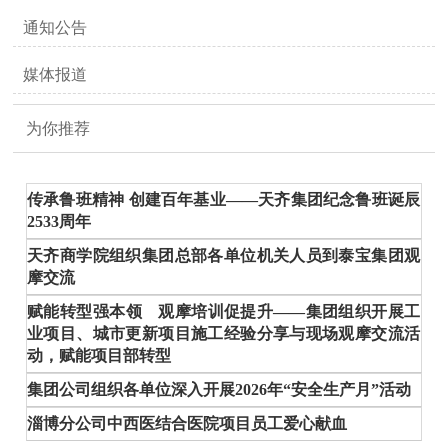
通知公告
媒体报道
为你推荐
传承鲁班精神 创建百年基业——天齐集团纪念鲁班诞辰
2533周年
天齐商学院组织集团总部各单位机关人员到泰宝集团观
摩交流
赋能转型强本领 观摩培训促提升——集团组织开展工
业项目、城市更新项目施工经验分享与现场观摩交流活
动，赋能项目部转型
集团公司组织各单位深入开展2026年“安全生产月”活动
淄博分公司中西医结合医院项目员工爱心献血