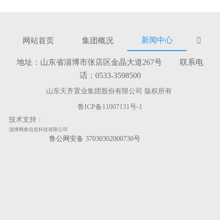
新闻中心
网站首页
集团概况

地址：山东省淄博市张店区金晶大道267号 联系电
话：0533-3598500
山东天齐置业集团股份有限公司 版权所有
鲁ICP备11007131号-1
技术支持：
淄博网泰信息科技有限公司
鲁公网安备 37030302000730号