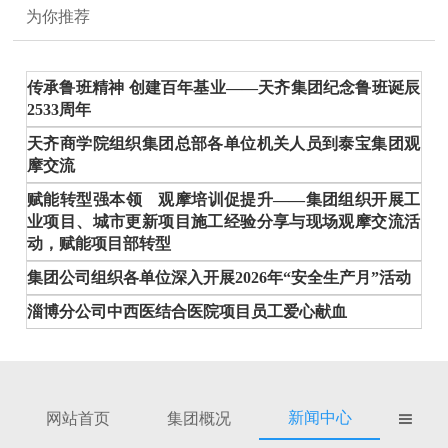
为你推荐
传承鲁班精神 创建百年基业——天齐集团纪念鲁班诞辰
2533周年
天齐商学院组织集团总部各单位机关人员到泰宝集团观
摩交流
赋能转型强本领 观摩培训促提升——集团组织开展工
业项目、城市更新项目施工经验分享与现场观摩交流活
动，赋能项目部转型
集团公司组织各单位深入开展2026年“安全生产月”活动
淄博分公司中西医结合医院项目员工爱心献血
新闻中心
网站首页
集团概况
