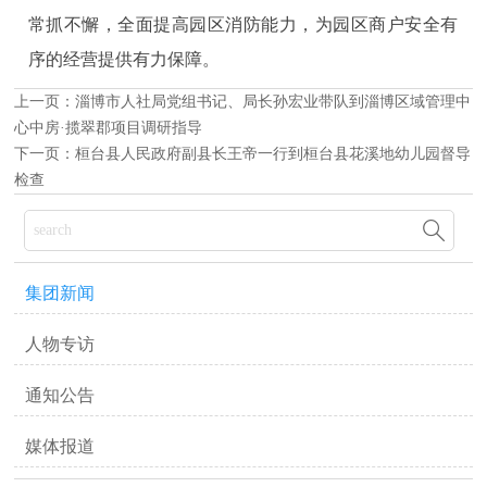
常抓不懈，全面提高园区消防能力，为园区商户安全有
序的经营提供有力保障。
上一页：
淄博市人社局党组书记、局长孙宏业带队到淄博区域管理中
心中房·揽翠郡项目调研指导
下一页：
桓台县人民政府副县长王帝一行到桓台县花溪地幼儿园督导
检查

集团新闻
人物专访
通知公告
媒体报道