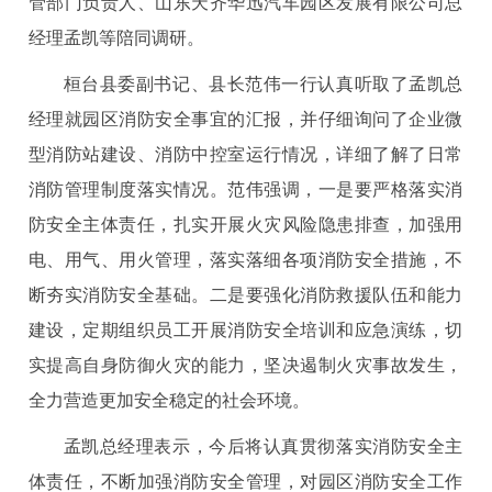
管部门负责人、山东天齐华迅汽车园区发展有限公司总
经理孟凯等陪同调研。
桓台县委副书记、县长范伟一行认真听取了孟凯总
经理就园区消防安全事宜的汇报，并仔细询问了企业微
型消防站建设、消防中控室运行情况，详细了解了日常
消防管理制度落实情况。范伟强调，一是要严格落实消
防安全主体责任，扎实开展火灾风险隐患排查，加强用
电、用气、用火管理，落实落细各项消防安全措施，不
断夯实消防安全基础。二是要强化消防救援队伍和能力
建设，定期组织员工开展消防安全培训和应急演练，切
实提高自身防御火灾的能力，坚决遏制火灾事故发生，
全力营造更加安全稳定的社会环境。
孟凯总经理表示，今后将认真贯彻落实消防安全主
体责任，不断加强消防安全管理，对园区消防安全工作