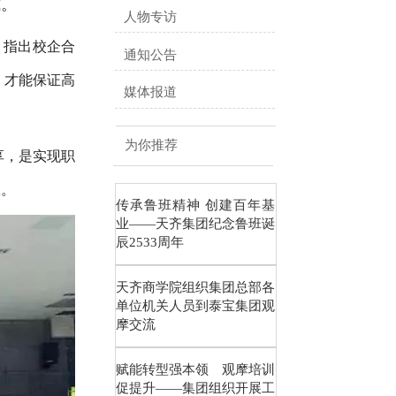
式。
人物专访
，指出校企合
通知公告
，才能保证高
媒体报道
为你推荐
享，是实现职
赢。
传承鲁班精神 创建百年基
业——天齐集团纪念鲁班诞
辰2533周年
天齐商学院组织集团总部各
单位机关人员到泰宝集团观
摩交流
赋能转型强本领 观摩培训
促提升——集团组织开展工