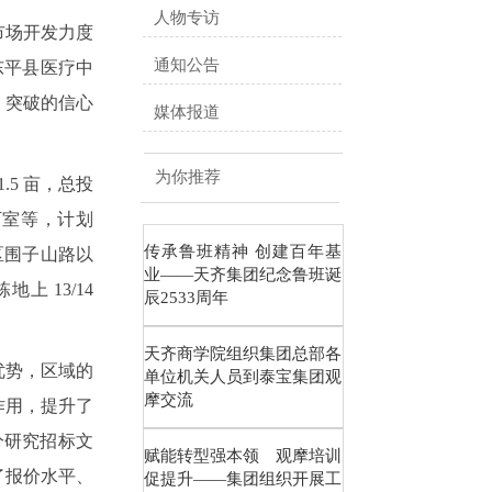
人物专访
市场开发力度
通知公告
东平县医疗中
革、突破的信心
媒体报道
为你推荐
.5 亩，总投
下室等，计划
传承鲁班精神 创建百年基
城区围子山路以
业——天齐集团纪念鲁班诞
地上 13/14
辰2533周年
天齐商学院组织集团总部各
优势，区域的
单位机关人员到泰宝集团观
摩交流
作用，提升了
分研究招标文
赋能转型强本领 观摩培训
了报价水平、
促提升——集团组织开展工