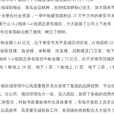
区域深刻领会、落实会议精神，在持续深耕核心业主、加大既有
步整合社会资源，一举中标建筑面积达 21 万平方米的泰安市
围子山 A-2地块 1-4 组团总承包项目，大大提振了公司上下改
全年任务指标点燃了激情、树立了榜样。
额 5.43 亿元，位于泰安市东平县城滨河区域，占地面积 221
楼、门诊医技楼、急诊楼、体检楼、传染楼、后勤楼及门卫室、地
 地块 1-4 组团总承包项目中标金额 1.73 亿元，位于济南市历
栋地上 18 层、地下 1 层，5 栋地上 17 层、地下 2 层，1 栋
济南区域管理中心高度重视并充分发挥了集团的品牌优势、平台
域、分公司、项目经理合力一处、深入跟踪，发挥了各级的优势
工和责任，对标书质量标准作出具体要求 ；市场开发部人员充
，以高效率、高质量完成投标工作。各层级的有效配合大大提升