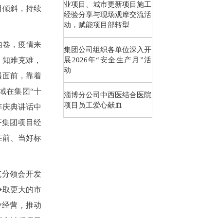
业项目、城市更新项目施工
目倾斜，持续
经验分享与现场观摩交流活
动，赋能项目部转型
内卷，疫情来
集团公司组织各单位深入开
展2026年“安全生产月”活
、知难克难，
动
遇面前，靠着
域在集团“十
淄博分公司中西医结合医院
项目员工爱心献血
年庆典讲话中
天齐集团项目经
在前、当好标
充分领会开发
争取更大的市
业经营，推动