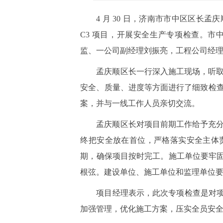
4 月 30 日，济南市市中区区
C3 项目，开展安全生产专项检查。
监、一公司副经理刘振亮，工程公司经
孟庆顺区长一行深入施工现场，听
安全、质量、进度等方面进行了细致检
案，并与一线工作人员亲切交流。
孟庆顺区长对项目前期工作给予充
终把安全放在首位，严格落实安全主体
期，确保项目按时完工。施工单位要牢固
根弦。建设单位、施工单位和监理单位
项目经理表示，此次专项检查是对项
加强管理，优化施工方案，压实全员安