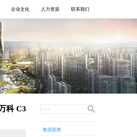
企业文化
人力资源
联系我们
科 C3

集团新闻