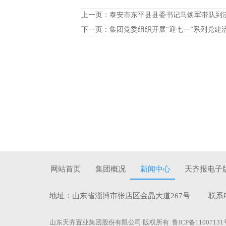
上一页：
泰安市东平县县委书记马焕军带队到
下一页：
集团党委组织开展“迎七一”系列党建活
网站首页
集团概况
新闻中心
天齐报电子
地址：山东省淄博市张店区金晶大道267号 联系电话：0
山东天齐置业集团股份有限公司 版权所有
鲁ICP备11007131