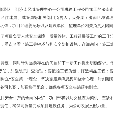
长孟庆顺带队，到济南区域管理中心一公司巩锋工程公司施工的济南
市中区住建局、城管局等相关部门负责人，天齐集团济南区域管
理巩锋，项目经理姜纪乐以及建设单位、监理单位相关负责人陪
取了项目负责人就安全保障、质量管控、工程进展等工作的工作
查，重点查看了施工关键环节和安全防护设施，详细询问了施工
分肯定，同时针对当前存在的问题和下一步工作提出明确要求。
责任，加强隐患排查治理；要把控工程质量，打造精品工程；
树立“安全第一”理念，坚决克服麻痹思想和侥幸心理，时刻绷
要各司其职，加强协同配合，确保各项安全措施落实到位。
目安全生产的全面“体检”，项目部将以此次检查为契机，查缺
全责任，确保高质量完成项目建设任务，为公司发展贡献力量。