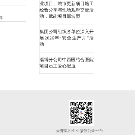
业项目、城市更新项目施工
经验分享与现场观摩交流活
动，赋能项目部转型
牌
集团公司组织各单位深入开
展2026年“安全生产月”活
动
淄博分公司中西医结合医院
项目员工爱心献血
天齐集团企业微信公众平台