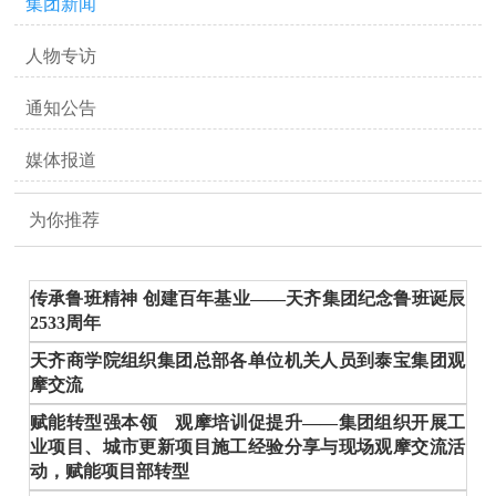
集团新闻
人物专访
通知公告
媒体报道
为你推荐
传承鲁班精神 创建百年基业——天齐集团纪念鲁班诞辰
2533周年
天齐商学院组织集团总部各单位机关人员到泰宝集团观
摩交流
赋能转型强本领 观摩培训促提升——集团组织开展工
业项目、城市更新项目施工经验分享与现场观摩交流活
动，赋能项目部转型