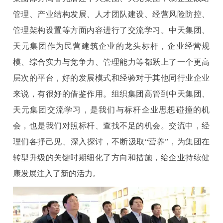
管理、产业结构发展、人才团队建设、经营风险防控、
管理架构设置等方面内容进行了交流学习。中天集团、
天元集团作为民营建筑企业的龙头标杆，企业经营规
模、综合实力与竞争力、管理能力等都跃上了一个更高
层次的平台，好的发展模式和经验对于其他同行业企业
来说，有很好的借鉴作用。组织集团高管到中天集团、
天元集团交流学习，是我们与标杆企业思想碰撞的机
会，也是我们对照标杆、查找不足的机会。交流中，经
理们各抒己见、深入探讨，不断汲取“营养”，为集团在
转型升级的关键时期细化了方向和措施，给企业持续健
康发展注入了新的活力。