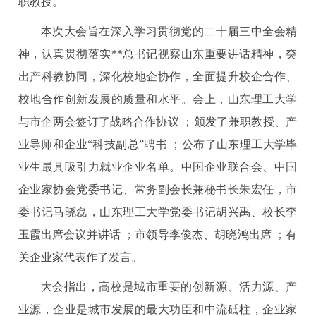
职教授。
本次大会旨在深入学习贯彻党的二十届三中全会精
神，认真贯彻落实**总书记视察山东重要讲话精神，突
出产科教协同，深化校地企协作，全面提升校企合作、
校地合作创新发展的质量和水平。会上，山东理工大学
与市企两会签订了战略合作协议 ；颁发了兼职教授、产
业导师和企业“科技副总”聘书 ；公布了山东理工大学毕
业生最具吸引力就业企业名单。中国企业联合会、中国
企业家协会党委书记、常务副会长兼秘书长朱宏任，市
委书记马晓磊，山东理工大学党委书记胡兴禹、校长李
玉霞出席会议并讲话 ；市领导李俊杰、胡晓鸿出席 ；有
关企业家代表作了发言。
大会指出，高校是城市重要的创新源、活力源、产
业源，企业是城市发展的最大功臣和中流砥柱，企业家