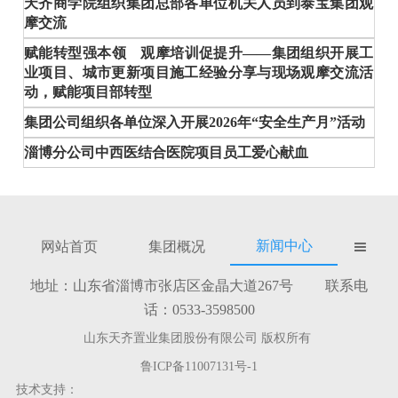
天齐商学院组织集团总部各单位机关人员到泰宝集团观
摩交流
赋能转型强本领 观摩培训促提升——集团组织开展工
业项目、城市更新项目施工经验分享与现场观摩交流活
动，赋能项目部转型
集团公司组织各单位深入开展2026年“安全生产月”活动
淄博分公司中西医结合医院项目员工爱心献血
新闻中心
网站首页
集团概况

地址：山东省淄博市张店区金晶大道267号 联系电
话：0533-3598500
山东天齐置业集团股份有限公司 版权所有
鲁ICP备11007131号-1
技术支持：