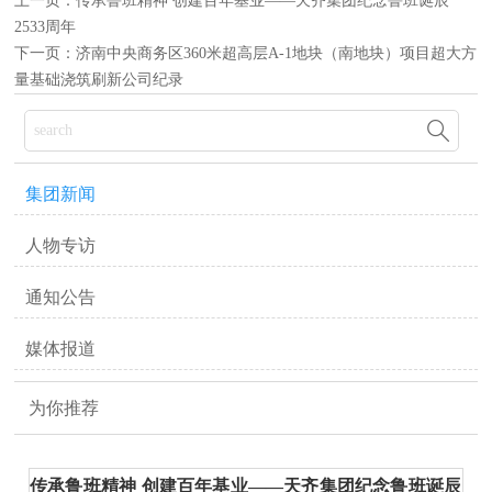
上一页：
传承鲁班精神 创建百年基业——天齐集团纪念鲁班诞辰
2533周年
下一页：
济南中央商务区360米超高层A-1地块（南地块）项目超大方
量基础浇筑刷新公司纪录

集团新闻
人物专访
通知公告
媒体报道
为你推荐
传承鲁班精神 创建百年基业——天齐集团纪念鲁班诞辰