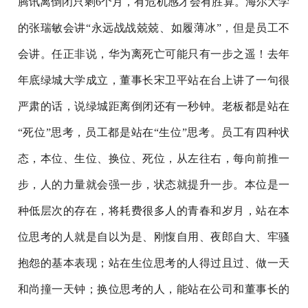
腾讯离倒闭只剩6个月，有危机感才会有胜算。海尔大学
的张瑞敏会讲“永远战战兢兢、如履薄冰”，但是员工不
会讲。任正非说，华为离死亡可能只有一步之遥！去年
年底绿城大学成立，董事长宋卫平站在台上讲了一句很
严肃的话，说绿城距离倒闭还有一秒钟。老板都是站在
“死位”思考，员工都是站在“生位”思考。员工有四种状
态，本位、生位、换位、死位，从左往右，每向前推一
步，人的力量就会强一步，状态就提升一步。本位是一
种低层次的存在，将耗费很多人的青春和岁月，站在本
位思考的人就是自以为是、刚愎自用、夜郎自大、牢骚
抱怨的基本表现；站在生位思考的人得过且过、做一天
和尚撞一天钟；换位思考的人，能站在公司和董事长的