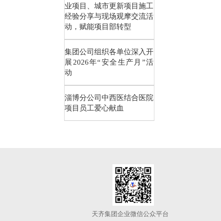
业项目、城市更新项目施工
经验分享与现场观摩交流活
动，赋能项目部转型
集团公司组织各单位深入开
展2026年“安全生产月”活
动
淄博分公司中西医结合医院
项目员工爱心献血
天齐集团企业微信公众平台