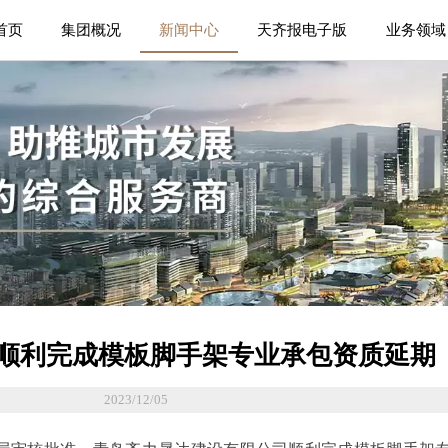
首页
集团概况
新闻中心
天齐报电子版
业务领域
顺利完成模板脚手架专业承包资质延期
2023/12/05