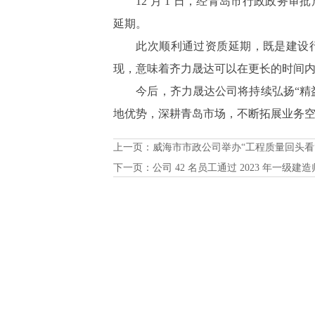
12 月 1 日，经青岛市行政政
延期。
此次顺利通过资质延期，既是建设
现，意味着齐力晟达可以在更长的时间
今后，齐力晟达公司将持续弘扬“精
地优势，深耕青岛市场，不断拓展业务
上一页：
威海市市政公司举办“工程质量回头看
下一页：
公司 42 名员工通过 2023 年一级建