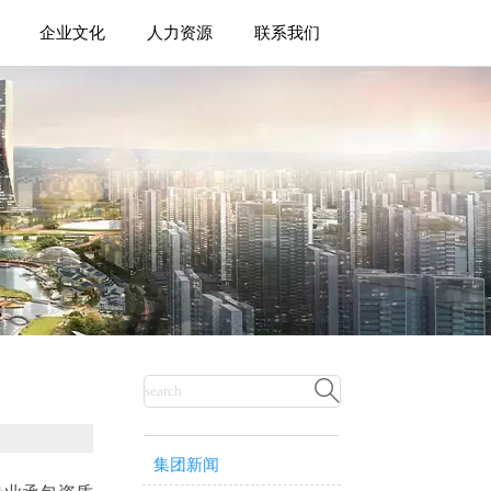
企业文化
人力资源
联系我们

集团新闻