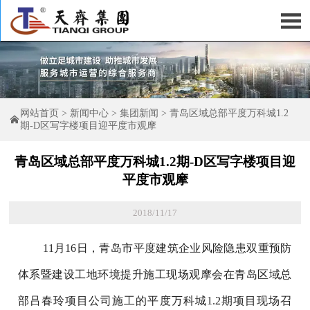

网站首页
>
新闻中心
>
集团新闻
>
青岛区域总部平度万科城1.2

期-D区写字楼项目迎平度市观摩
青岛区域总部平度万科城1.2期-D区写字楼项目迎
平度市观摩
2018/11/17
11月16日，青岛市平度建筑企业风险隐患双重预防
体系暨建设工地环境提升施工现场观摩会在青岛区域总
部吕春玲项目公司施工的平度万科城1.2期项目现场召