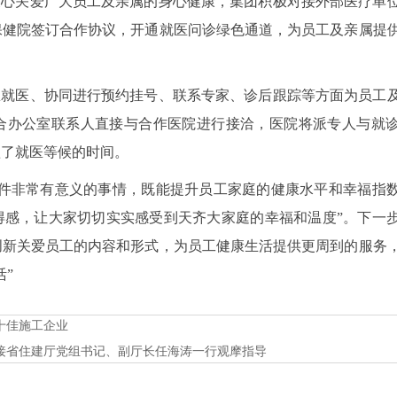
关心关爱广大员工及亲属的身心健康，集团积极对接外部医疗单
保健院签订合作协议，开通就医问诊绿色通道，为员工及亲属提
急就医、协同进行预约挂号、联系专家、诊后跟踪等方面为员工
合办公室联系人直接与合作医院进行接洽，医院将派专人与就
短了就医等候的时间。
一件非常有意义的事情，既能提升员工家庭的健康水平和幸福指
得感，让大家切切实实感受到天齐大家庭的幸福和温度”。下一
创新关爱员工的内容和形式，为员工健康生活提供更周到的服务
活”
十佳施工企业
接省住建厅党组书记、副厅长任海涛一行观摩指导