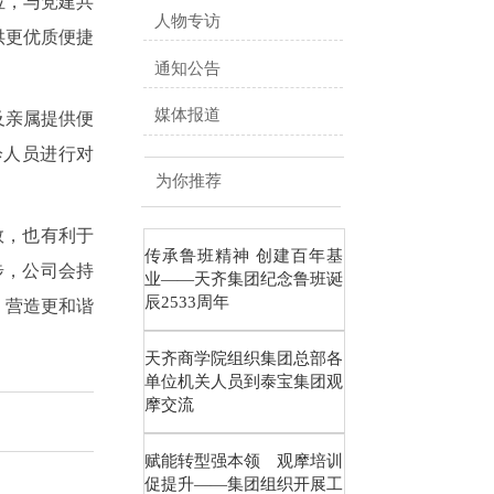
位，与党建共
人物专访
供更优质便捷
通知公告
媒体报道
及亲属提供便
诊人员进行对
为你推荐
数，也有利于
传承鲁班精神 创建百年基
步，公司会持
业——天齐集团纪念鲁班诞
辰2533周年
，营造更和谐
天齐商学院组织集团总部各
单位机关人员到泰宝集团观
摩交流
赋能转型强本领 观摩培训
促提升——集团组织开展工