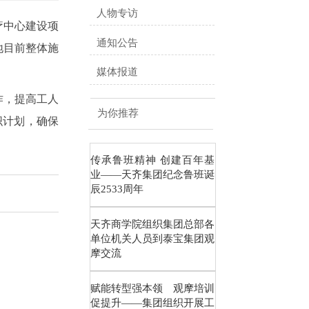
人物专访
疗中心建设项
通知公告
地目前整体施
媒体报道
作，提高工人
为你推荐
织计划，确保
传承鲁班精神 创建百年基
业——天齐集团纪念鲁班诞
辰2533周年
天齐商学院组织集团总部各
单位机关人员到泰宝集团观
摩交流
赋能转型强本领 观摩培训
促提升——集团组织开展工