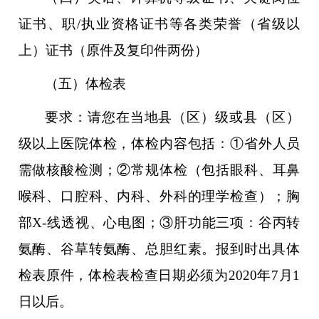
证书、职/执业资格证书等各类荣誉（省级以
上）证书（原件及复印件两份）
（五）
体检表
要求：请您在当地县（区）级或县（区）
级以上医院体检，体检内容包括
：
①
省外人员
需做
核酸检测；
②常规体检（包括眼科、耳鼻
喉科、口腔科、内科、外科的理学检查）；胸
部X-线透视、心电图；③肝功能三项：谷丙转
氨酶、谷草转氨酶、总胆红素。报到时出具体
检表原件，体检表检查日期必须为20
20
年7月1
日以后。