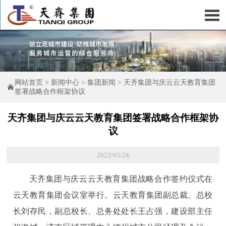

网站首页
>
新闻中心
>
集团新闻
>
天齐集团与庆云云天教育集团

签署战略合作框架协议
天齐集团与庆云云天教育集团签署战略合作框架协
议
2022/05/24
天齐集团与庆云云天教育集团战略合作签约仪式在
云天教育集团会议室举行。云天教育集团副总裁、总校
长刘存民，副总校长、总务处处长王占强，建设部主任