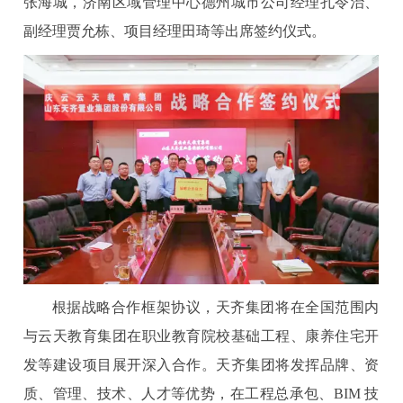
张海城，济南区域管理中心德州城市公司经理孔令治、
副经理贾允栋、项目经理田琦等出席签约仪式。
根据战略合作框架协议，天齐集团将在全国范围内
与云天教育集团在职业教育院校基础工程、康养住宅开
发等建设项目展开深入合作。天齐集团将发挥品牌、资
质、管理、技术、人才等优势，在工程总承包、BIM 技