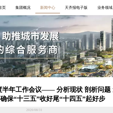
首页
集团概况
新闻中心
天齐报电子版
业务领域
度半年工作会议—— 分析现状 剖析问题
 确保“十三五”收好尾“十四五”起好步
2020/08/31