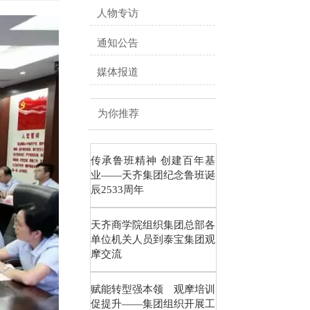
人物专访
通知公告
媒体报道
为你推荐
传承鲁班精神 创建百年基
业——天齐集团纪念鲁班诞
辰2533周年
天齐商学院组织集团总部各
单位机关人员到泰宝集团观
摩交流
赋能转型强本领 观摩培训
促提升——集团组织开展工