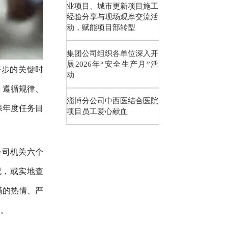
业项目、城市更新项目施工
经验分享与现场观摩交流活
动，赋能项目部转型
集团公司组织各单位深入开
展2026年“安全生产月”活
好步的关键时
动
，遵循规律、
淄博分公司中西医结合医院
保年度任务目
项目员工爱心献血
公司机关六个
况，或实地查
满的热情、严
道。