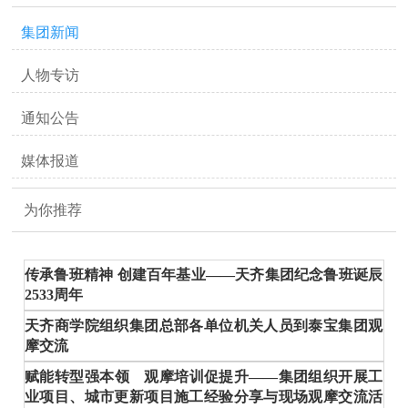
集团新闻
人物专访
通知公告
媒体报道
为你推荐
传承鲁班精神 创建百年基业——天齐集团纪念鲁班诞辰
2533周年
天齐商学院组织集团总部各单位机关人员到泰宝集团观
摩交流
赋能转型强本领 观摩培训促提升——集团组织开展工
业项目、城市更新项目施工经验分享与现场观摩交流活