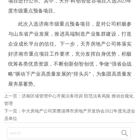
项目进行公示。其中，天齐·科创智造谷项目入选2023年
度市级重点预备项目。
此次入选济南市级重点预备项目，是对公司积极参
与山东省产业发展，推进高端制造产业集群建设，打造
企业成长平台的信任。下一步，天齐房地产公司将落实
好济南市重点项目工作要求，充分发挥自身优势，积极
统筹各类优质资源，不断创新创智创优，争做“强省会战
略”驱动下产业高质量发展的“排头兵”，为集团高质量发
展夯基蓄势。
上一页：
济南区域管理中心开展法务培训 防范法务风险 推动合规化
管理
下一页：
中大房地产公司荣膺淄博市房地产开发协会2022年度先进会
员单位
