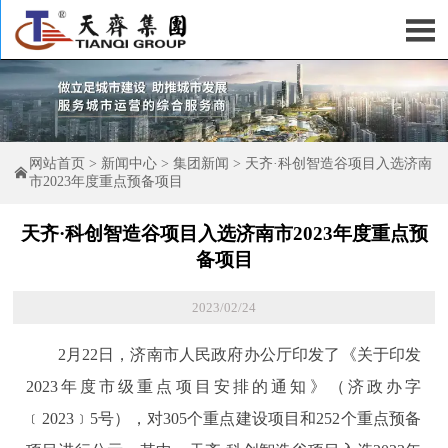

网站首页
>
新闻中心
>
集团新闻
>
天齐·科创智造谷项目入选济南

市2023年度重点预备项目
天齐·科创智造谷项目入选济南市2023年度重点预
备项目
2023/02/24
2月22日，济南市人民政府办公厅印发了《关于印发
2023年度市级重点项目安排的通知》（济政办字
﹝2023﹞5号），对305个重点建设项目和252个重点预备