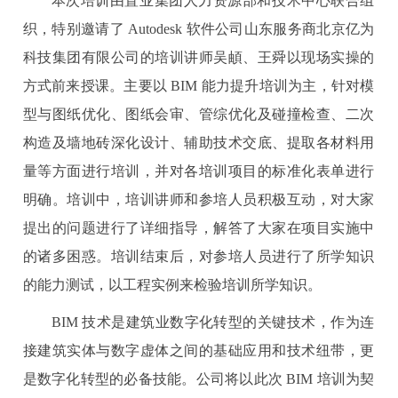
本次培训由置业集团人力资源部和技术中心联合组
织，特别邀请了 Autodesk 软件公司山东服务商北京亿为
科技集团有限公司的培训讲师吴頔、王舜以现场实操的
方式前来授课。主要以 BIM 能力提升培训为主，针对模
型与图纸优化、图纸会审、管综优化及碰撞检查、二次
构造及墙地砖深化设计、辅助技术交底、提取各材料用
量等方面进行培训，并对各培训项目的标准化表单进行
明确。培训中，培训讲师和参培人员积极互动，对大家
提出的问题进行了详细指导，解答了大家在项目实施中
的诸多困惑。培训结束后，对参培人员进行了所学知识
的能力测试，以工程实例来检验培训所学知识。
BIM 技术是建筑业数字化转型的关键技术，作为连
接建筑实体与数字虚体之间的基础应用和技术纽带，更
是数字化转型的必备技能。公司将以此次 BIM 培训为契