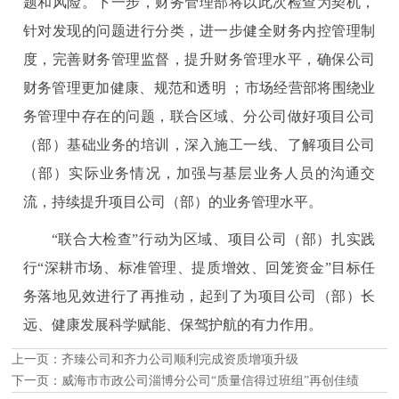
题和风险。下一步，财务管理部将以此次检查为契机，
针对发现的问题进行分类，进一步健全财务内控管理制
度，完善财务管理监督，提升财务管理水平，确保公司
财务管理更加健康、规范和透明 ；市场经营部将围绕业
务管理中存在的问题，联合区域、分公司做好项目公司
（部）基础业务的培训，深入施工一线、了解项目公司
（部）实际业务情况，加强与基层业务人员的沟通交
流，持续提升项目公司（部）的业务管理水平。
“联合大检查”行动为区域、项目公司（部）扎实践
行“深耕市场、标准管理、提质增效、回笼资金”目标任
务落地见效进行了再推动，起到了为项目公司（部）长
远、健康发展科学赋能、保驾护航的有力作用。
上一页：
齐臻公司和齐力公司顺利完成资质增项升级
下一页：
威海市市政公司淄博分公司“质量信得过班组”再创佳绩