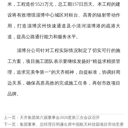
米，工程造价5521万元，总工期157日历天。本工程的建
设将有效增强淄博中心城区对桓台、高青的辐射带动作
用，打造淄博滨州快速通道及小清河淄博港的疏港大
道，提高公路通行能力和服务水平。
淄博分公司针对工程实际情况制定了切实可行的施
工方案，项目施工团队表示要继续发扬好“精益求精抓管
理，追求完美争第一”的天齐精神，自提标准，协调好周
边关系，确保高质高效的完成施工任务，再创市政项目
品牌。
上一页：
天齐集团第六届董事会2020度第三次会议召开
下一页：
集团董事、总经理吕明谦出席中国航天科技园项目劳动竞赛