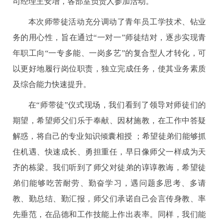
司经理王安增，各部室负责人参加活动。
本次师带徒活动充分调动了青年员工学技术、钻业
务的用心性，旨在通过“一对一”师徒结对，逐步实现青
年职工向“一专多能、一岗多艺”的复合型人才转化，可
以更好地履行岗位职责，独立完成任务，使其业务素质
及综合能力快速提升。
在“师带徒”仪式现场，我们看到了领导对师徒们的
期望，希望师父们乐于奉献、因材施教，在工作中答疑
解惑，将自己的专业知识倾囊相授 ；希望徒弟们能够抓
住机遇、快速成长、勇担重任，早日像师父一样成为天
齐的栋梁。我们听到了师父对徒弟的谆谆教诲，希望徒
弟们能够吃苦耐劳、勤奋学习，遇问题多思考、多请
教、勤总结、勤汇报，师父们承诺自己会言传身教、率
先垂范，在品德和工作技能上作出表率。同样，我们能