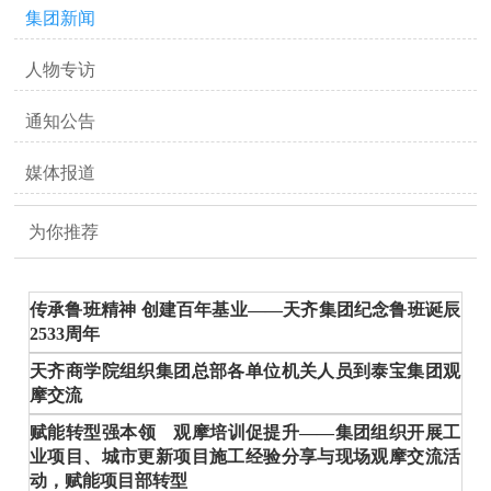
集团新闻
人物专访
通知公告
媒体报道
为你推荐
传承鲁班精神 创建百年基业——天齐集团纪念鲁班诞辰
2533周年
天齐商学院组织集团总部各单位机关人员到泰宝集团观
摩交流
赋能转型强本领 观摩培训促提升——集团组织开展工
业项目、城市更新项目施工经验分享与现场观摩交流活
动，赋能项目部转型