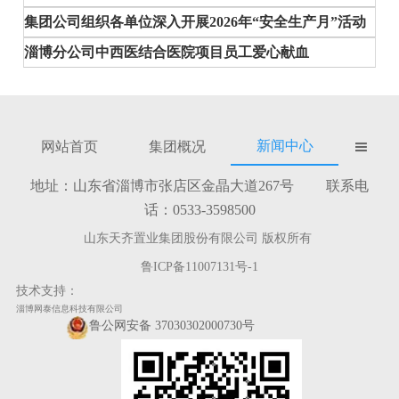
集团公司组织各单位深入开展2026年“安全生产月”活动
淄博分公司中西医结合医院项目员工爱心献血
新闻中心
网站首页
集团概况

地址：山东省淄博市张店区金晶大道267号 联系电
话：0533-3598500
山东天齐置业集团股份有限公司 版权所有
鲁ICP备11007131号-1
技术支持：
淄博网泰信息科技有限公司
鲁公网安备 37030302000730号