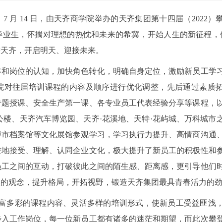
 月 14 日，由天齐商学院举办的天齐集团第十四届（2022）
届毕业生，怀揣对理想的热忱和未来的希冀，开始人生的新征程，他们
进天齐，开启明天、迎接未来。
解和岗位的认知，加快角色转化，明确自身定位，激励新员工学
院对往届培训课程的内容及顺序进行优化调整，先后通过素质
专题授课、安全生产第一课、各专业员工代表经验分享等课程，
办公楼、天齐汽车博览园、天齐·花溪地、天特·花屿城、万科城市
博市档案馆等文化展馆参观学习，学习执行力提升、高情商沟通
进地接受、理解、认同企业文化，极大提升了新员工的积极性和
员工之间的互动，打破彼此之间的陌生感、距离感，更引导他们
实的观念，提升格局，开拓视野，锻造天齐集团最具青春活力的
但丰富多彩的课程内容、灵活多样的培训形式，使新员工受益匪浅
步入工作岗位，每一位新员工都有诸多的迷茫和期望，而此次攀