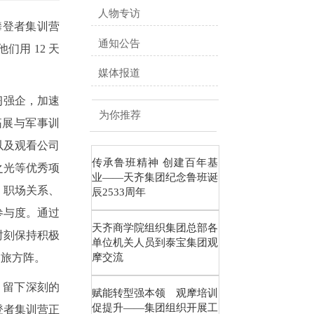
人物专访
攀登者集训营
通知公告
用 12 天
媒体报道
习强企，加速
为你推荐
拓展与军事训
以及观看公司
传承鲁班精神 创建百年基
之光等优秀项
业——天齐集团纪念鲁班诞
、职场关系、
辰2533周年
参与度。通过
天齐商学院组织集团总部各
时刻保持积极
单位机关人员到泰宝集团观
劲旅方阵。
摩交流
，留下深刻的
赋能转型强本领 观摩培训
促提升——集团组织开展工
登者集训营正