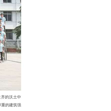
天齐的沃土中
尊重的建筑强