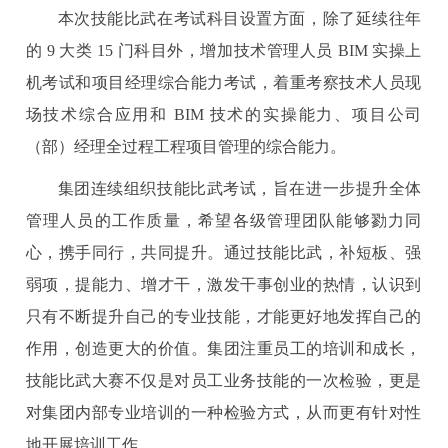
本次技能比武在考试科目设置方面，除了延续往年
的 9 大类 15 门科目外，增加技术管理人员 BIM 实操上
机考试和项目经理综合能力考试，着重考察技术人员现
场技术综合应用和 BIM 技术的实操能力、项目公司
（部）经理全过程工程项目管理的综合能力。
集团连续组织技能比武考试，旨在进一步提升全体
管理人员的工作质量，希望各级管理团队能够勠力同
心，携手同行，共同提升。通过技能比武，补短板、强
弱项，提能力、增才干，激发干事创业的热情，认识到
只有不断提升自己的专业技能，才能更好地发挥自己的
作用，创造更大的价值。集团注重员工的培训和成长，
技能比武大赛不仅是对员工业务技能的一次检验，更是
对集团内部专业培训的一种检验方式，从而更有针对性
地开展培训工作。