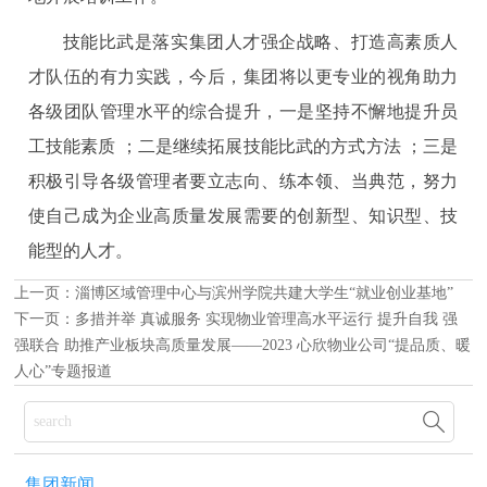
技能比武是落实集团人才强企战略、打造高素质人
才队伍的有力实践，今后，集团将以更专业的视角助力
各级团队管理水平的综合提升，一是坚持不懈地提升员
工技能素质 ；二是继续拓展技能比武的方式方法 ；三是
积极引导各级管理者要立志向、练本领、当典范，努力
使自己成为企业高质量发展需要的创新型、知识型、技
能型的人才。
上一页：
淄博区域管理中心与滨州学院共建大学生“就业创业基地”
下一页：
多措并举 真诚服务 实现物业管理高水平运行 提升自我 强
强联合 助推产业板块高质量发展——2023 心欣物业公司“提品质、暖
人心”专题报道

集团新闻