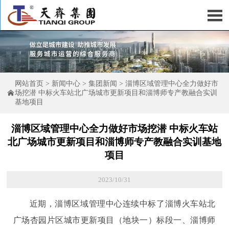

网站首页
>
新闻中心
>
集团新闻
>
淄博区域管理中心全力做好市

场挖潜 中标火车站北广场城市更新项目和淄博师专产教融合实训
基地项目
淄博区域管理中心全力做好市场挖潜 中标火车站
北广场城市更新项目和淄博师专产教融合实训基地
项目
2023/10/31
近期，淄博区域管理中心连续中标了淄博火车站北
广场杏园片区城市更新项目（地块一）标段一、淄博师