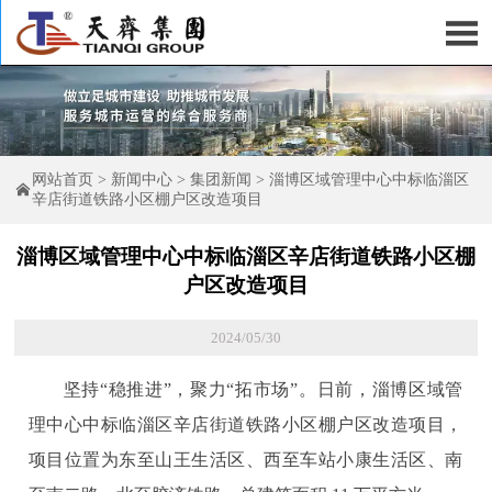

网站首页
>
新闻中心
>
集团新闻
>
淄博区域管理中心中标临淄区

辛店街道铁路小区棚户区改造项目
淄博区域管理中心中标临淄区辛店街道铁路小区棚
户区改造项目
2024/05/30
坚持“稳推进”，聚力“拓市场”。日前，淄博区域管
理中心中标临淄区辛店街道铁路小区棚户区改造项目，
项目位置为东至山王生活区、西至车站小康生活区、南