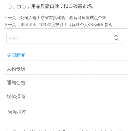
心、放心，用品质赢口碑，以口碑赢市场。
上一页：
公司入选山东省首批建筑工程智能建造试点企业
下一页：
集团组织 2023 年度技能比武优胜个人外出研学参观

集团新闻
人物专访
通知公告
媒体报道
为你推荐