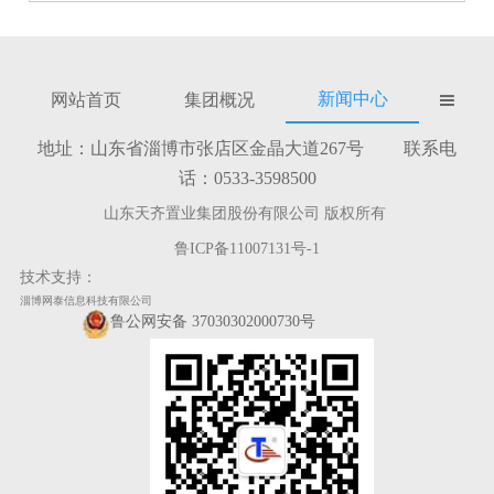
新闻中心
网站首页
集团概况

地址：山东省淄博市张店区金晶大道267号 联系电
话：0533-3598500
山东天齐置业集团股份有限公司 版权所有
鲁ICP备11007131号-1
技术支持：
淄博网泰信息科技有限公司
鲁公网安备 37030302000730号