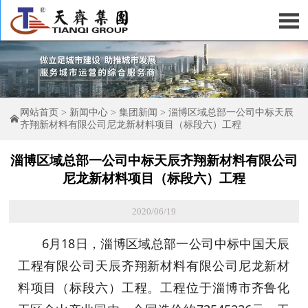

网站首页
>
新闻中心
>
集团新闻
>
淄博区域总部一公司中标天辰

齐翔新材料有限公司尼龙新材料项目（标段六）工程
淄博区域总部一公司中标天辰齐翔新材料有限公司
尼龙新材料项目（标段六）工程
2020/06/19
6月18日，淄博区域总部一公司中标中国天辰
工程有限公司天辰齐翔新材料有限公司尼龙新材
料项目（标段六）工程。工程位于淄博市齐鲁化