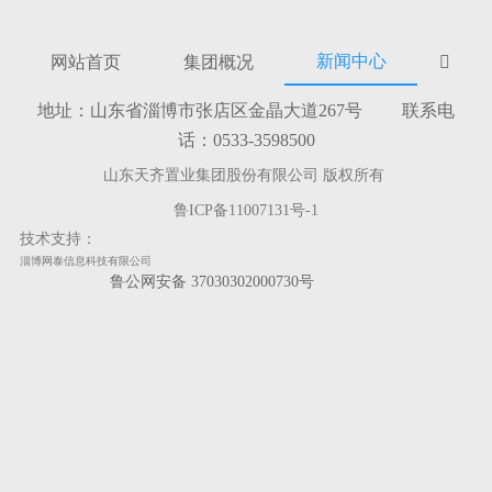
新闻中心
网站首页
集团概况

地址：山东省淄博市张店区金晶大道267号 联系电
话：0533-3598500
山东天齐置业集团股份有限公司 版权所有
鲁ICP备11007131号-1
技术支持：
淄博网泰信息科技有限公司
鲁公网安备 37030302000730号