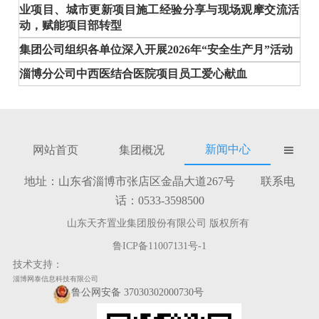
业项目、城市更新项目施工经验分享与现场观摩交流活
动，赋能项目部转型
集团公司组织各单位深入开展2026年“安全生产月”活动
淄博分公司中西医结合医院项目员工爱心献血
新闻中心
网站首页
集团概况

地址：山东省淄博市张店区金晶大道267号 联系电
话：0533-3598500
山东天齐置业集团股份有限公司 版权所有
鲁ICP备11007131号-1
技术支持：
淄博网泰信息科技有限公司
鲁公网安备 37030302000730号