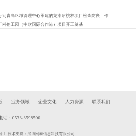
行到青岛区域管理中心承建的龙湖后桃林项目检查防疫工作
汇科创工园（中欧国际合作港）项目开工奠基
版
业务领域
企业文化
人力资源
联系我们
533-3598500
号-1
技术支持：
淄博网泰信息科技有限公司