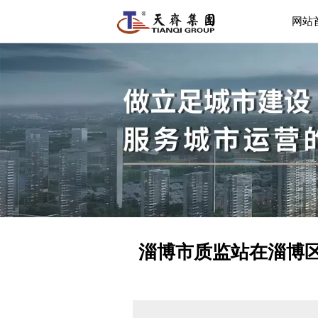
网站
淄博市质监站在淄博