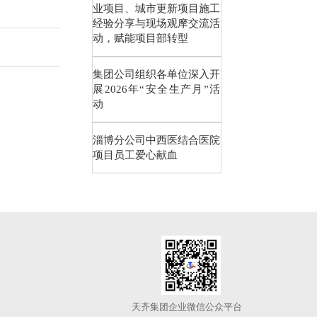
业项目、城市更新项目施工
经验分享与现场观摩交流活
动，赋能项目部转型
集团公司组织各单位深入开
展2026年“安全生产月”活
动
淄博分公司中西医结合医院
项目员工爱心献血
天齐集团企业微信公众平台