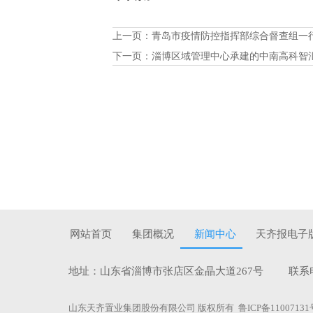
上一页：
青岛市疫情防控指挥部综合督查组一
下一页：
淄博区域管理中心承建的中南高科智
网站首页
集团概况
新闻中心
天齐报电子
地址：山东省淄博市张店区金晶大道267号 联系电话：0
山东天齐置业集团股份有限公司 版权所有
鲁ICP备11007131