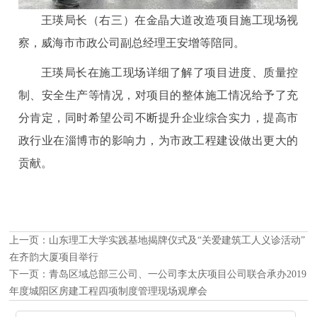
王瑛局长（右三）在金晶大道改造项目施工现场视
察，威海市市政公司副总经理王安增等陪同。
王瑛局长在施工现场详细了解了项目进度、质量控
制、安全生产等情况，对项目的整体施工情况给予了充
分肯定，同时希望公司不断提升企业综合实力，提高市
政行业在淄博市的影响力，为市政工程建设做出更大的
贡献。
上一页：
山东理工大学实践基地揭牌仪式及“关爱建筑工人义诊活动”
在齐韵大厦项目举行
下一页：
青岛区域总部三公司、一公司李太庆项目公司联合承办2019
年度城阳区房建工程四项制度管理现场观摩会