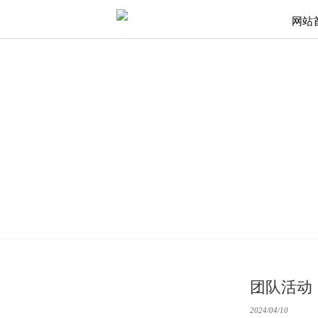
网站
团队活动
2024/04/10