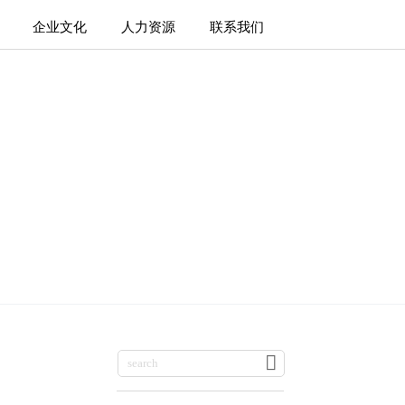
企业文化
人力资源
联系我们
