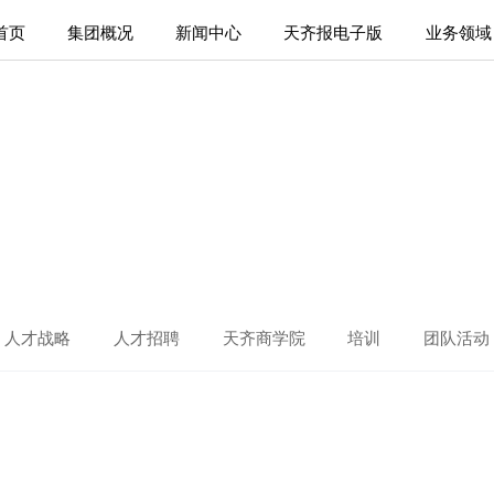
首页
集团概况
新闻中心
天齐报电子版
业务领域
人才战略
人才招聘
天齐商学院
培训
团队活动