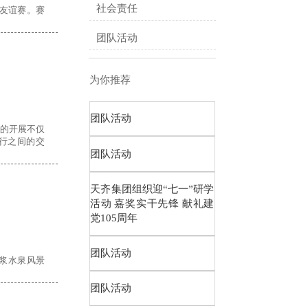
社会责任
球友谊赛。赛
团队活动
为你推荐
团队活动
动的开展不仅
行之间的交
团队活动
天齐集团组织迎“七一”研学
活动 嘉奖实干先锋 献礼建
党105周年
团队活动
郊浆水泉风景
团队活动