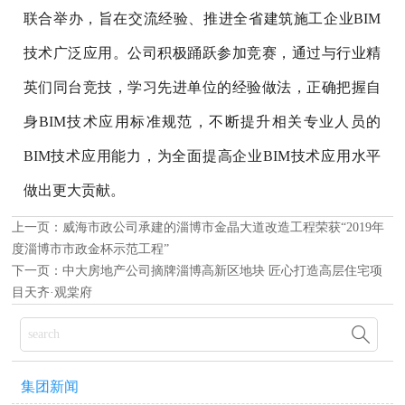
联合举办，旨在交流经验、推进全省建筑施工企业BIM
技术广泛应用。公司积极踊跃参加竞赛，通过与行业精
英们同台竞技，学习先进单位的经验做法，正确把握自
身BIM技术应用标准规范，不断提升相关专业人员的
BIM技术应用能力，为全面提高企业BIM技术应用水平
做出更大贡献。
上一页：
威海市政公司承建的淄博市金晶大道改造工程荣获“2019年
度淄博市市政金杯示范工程”
下一页：
中大房地产公司摘牌淄博高新区地块 匠心打造高层住宅项
目天齐·观棠府

集团新闻