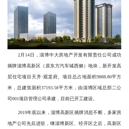
2月14日，淄博中大房地产开发有限责任公司成功
摘牌淄博高新区（原东方汽车城西侧）地块，新开发高
层住宅项目天齐·观棠府。项目总占地面积9888.80平方
米，总建筑面积37193.58平方米，由淄博区域总部二公
司001项目管理公司承建，目前已开工建设。
2019年底以来，淄博高新区摘牌消息不断，多家房
地产公司先后进驻，继淄博新区、经开区之后，高新区