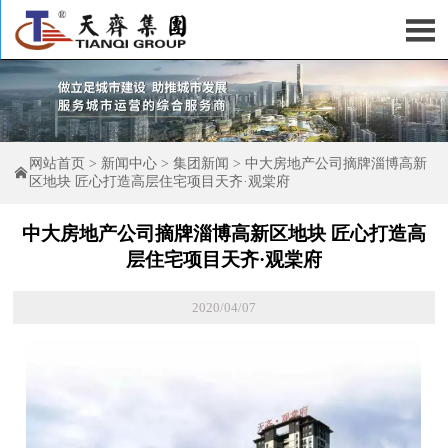

网站首页
>
新闻中心
>
集团新闻
>
中大房地产公司摘牌淄博高新

区地块 匠心打造高层住宅项目天齐·观棠府
中大房地产公司摘牌淄博高新区地块 匠心打造高
层住宅项目天齐·观棠府
2020/04/07