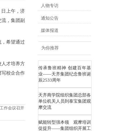
人物专访
 日上午，济
通知公告
交流，集团副
媒体报道
流，希望通过
为你推荐
校人才培养方
传承鲁班精神 创建百年基
谱写校企合作
业——天齐集团纪念鲁班诞
辰2533周年
天齐商学院组织集团总部各
单位机关人员到泰宝集团观
摩交流
年工作会议召开
赋能转型强本领 观摩培训
促提升——集团组织开展工