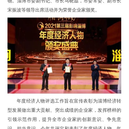
物。淄博市委副书记、市长马晓磊，市委常委、副市长
宋振波等领导出席活动并为荣誉企业家颁奖。
年度经济人物评选工作旨在宣传表彰为淄博经济转
型发展做出重大贡献、突出成绩的企业家，发挥榜样的
引领示范作用，提升全市企业家的创新意识、争先意
识、担当意识。今年共评定和表彰了年度经济人物、年