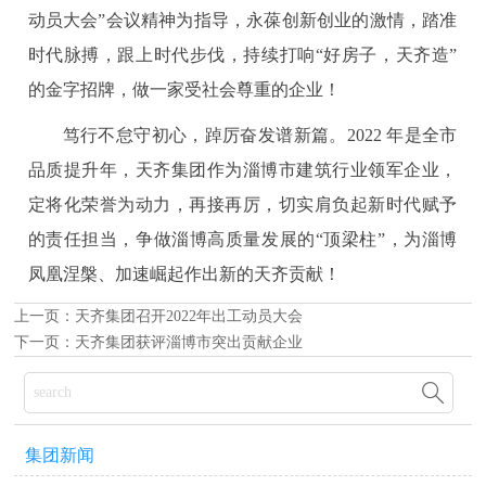
动员大会”会议精神为指导，永葆创新创业的激情，踏准
时代脉搏，跟上时代步伐，持续打响“好房子，天齐造”
的金字招牌，做一家受社会尊重的企业！
笃行不怠守初心，踔厉奋发谱新篇。2022 年是全市
品质提升年，天齐集团作为淄博市建筑行业领军企业，
定将化荣誉为动力，再接再厉，切实肩负起新时代赋予
的责任担当，争做淄博高质量发展的“顶梁柱”，为淄博
凤凰涅槃、加速崛起作出新的天齐贡献！
上一页：
天齐集团召开2022年出工动员大会
下一页：
天齐集团获评淄博市突出贡献企业

集团新闻