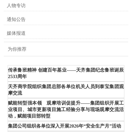
人物专访
通知公告
媒体报道
为你推荐
传承鲁班精神 创建百年基业——天齐集团纪念鲁班诞辰
2533周年
天齐商学院组织集团总部各单位机关人员到泰宝集团观
摩交流
赋能转型强本领 观摩培训促提升——集团组织开展工
业项目、城市更新项目施工经验分享与现场观摩交流活
动，赋能项目部转型
集团公司组织各单位深入开展2026年“安全生产月”活动