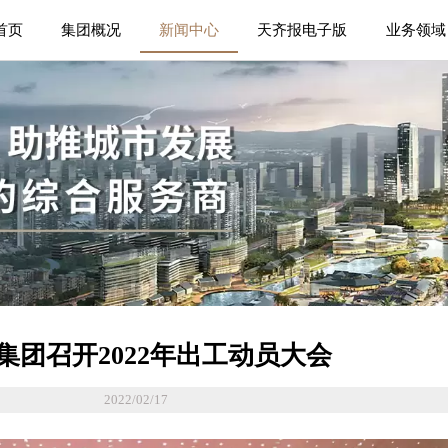
首页
集团概况
新闻中心
天齐报电子版
业务领域
集团召开2022年出工动员大会
2022/02/17