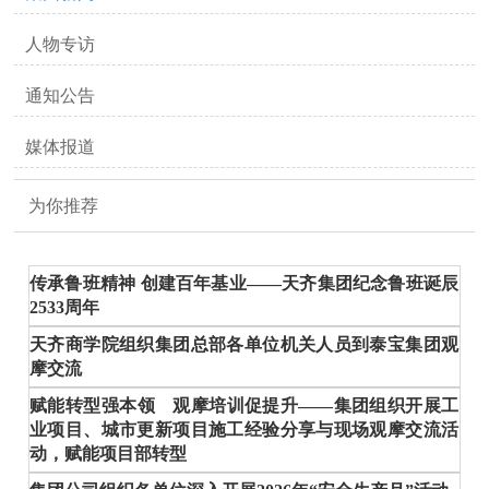
人物专访
通知公告
媒体报道
为你推荐
传承鲁班精神 创建百年基业——天齐集团纪念鲁班诞辰
2533周年
天齐商学院组织集团总部各单位机关人员到泰宝集团观
摩交流
赋能转型强本领 观摩培训促提升——集团组织开展工
业项目、城市更新项目施工经验分享与现场观摩交流活
动，赋能项目部转型